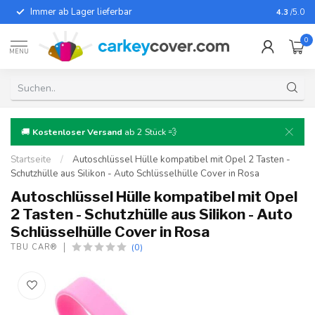
Immer ab Lager lieferbar
Für fast
4.3
/5.0
0
MENU
🚚
Kostenloser Versand
ab 2 Stück 💨
Startseite
/
Autoschlüssel Hülle kompatibel mit Opel 2 Tasten -
Schutzhülle aus Silikon - Auto Schlüsselhülle Cover in Rosa
Autoschlüssel Hülle kompatibel mit Opel
2 Tasten - Schutzhülle aus Silikon - Auto
Schlüsselhülle Cover in Rosa
(0)
TBU CAR®