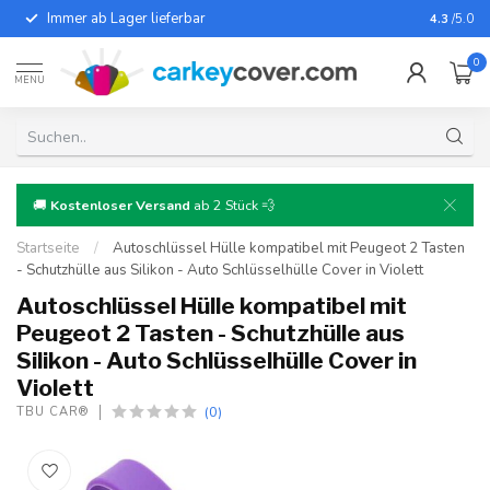
Immer ab Lager lieferbar
Für fast
4.3
/5.0
0
MENU
🚚
Kostenloser Versand
ab 2 Stück 💨
Startseite
/
Autoschlüssel Hülle kompatibel mit Peugeot 2 Tasten
- Schutzhülle aus Silikon - Auto Schlüsselhülle Cover in Violett
Autoschlüssel Hülle kompatibel mit
Peugeot 2 Tasten - Schutzhülle aus
Silikon - Auto Schlüsselhülle Cover in
Violett
(0)
TBU CAR®