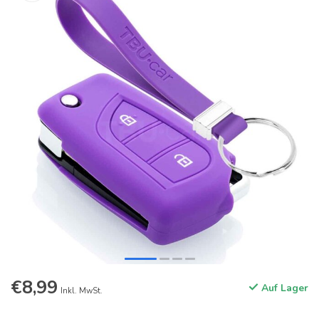
€8,99
Auf Lager
Inkl. MwSt.