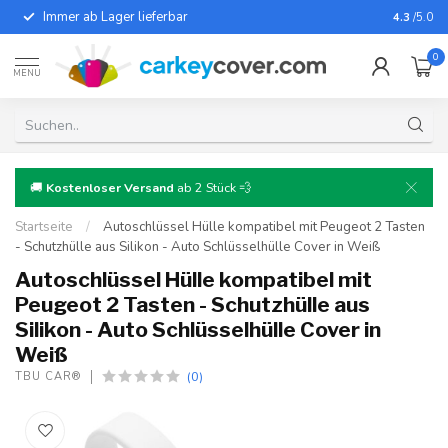
Immer ab Lager lieferbar
Für fast
4.3
/5.0
0
MENU
🚚
Kostenloser Versand
ab 2 Stück 💨
Startseite
/
Autoschlüssel Hülle kompatibel mit Peugeot 2 Tasten
- Schutzhülle aus Silikon - Auto Schlüsselhülle Cover in Weiß
Autoschlüssel Hülle kompatibel mit
Peugeot 2 Tasten - Schutzhülle aus
Silikon - Auto Schlüsselhülle Cover in
Weiß
(0)
TBU CAR®