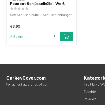
TBU CAR®
Peugeot Schlüsselhülle - Weiß
Set: Schlüsselhülle + Schlüsselanhänger
€8,99
Auf Lager
CarkeyCover.com
Kategori
For almost all brands of car
Ihre Marke W
Zubehör
Reviews