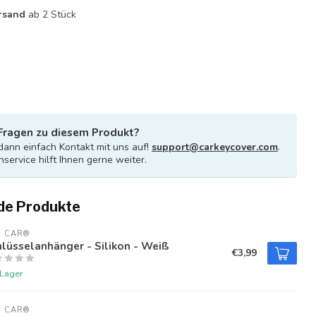
rsand
ab 2 Stück
Fragen zu diesem Produkt?
ann einfach Kontakt mit uns auf!
support@carkeycover.com
.
service hilft Ihnen gerne weiter.
de Produkte
U CAR®
lüsselanhänger - Silikon - Weiß
€3,99
 Lager
U CAR®