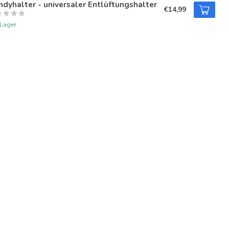
dyhalter - universaler Entlüftungshalter
€14,99
 Lager