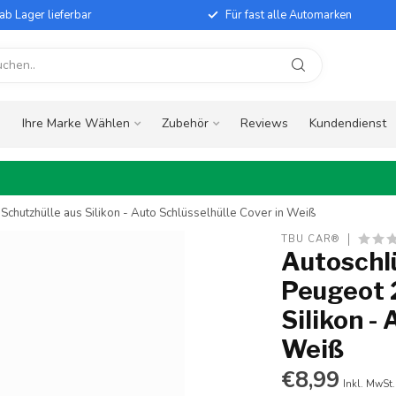
ab Lager lieferbar
Für fast alle Automarken
e
Ihre Marke Wählen
Zubehör
Reviews
Kundendienst
Schutzhülle aus Silikon - Auto Schlüsselhülle Cover in Weiß
TBU CAR®
Autoschlü
Peugeot 2
Silikon -
Weiß
€8,99
Inkl. MwSt.