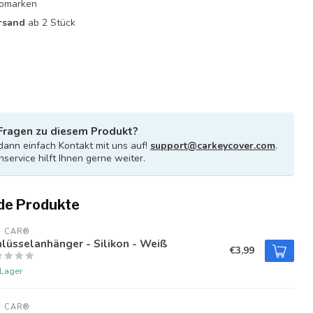
utomarken
rsand
ab 2 Stück
Fragen zu diesem Produkt?
ann einfach Kontakt mit uns auf!
support@carkeycover.com
.
service hilft Ihnen gerne weiter.
de Produkte
U CAR®
lüsselanhänger - Silikon - Weiß
€3,99
 Lager
U CAR®