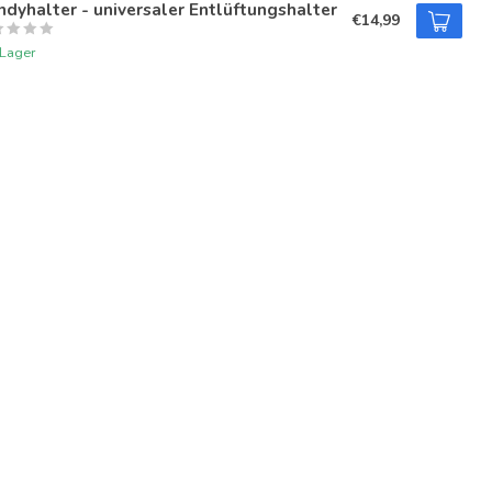
dyhalter - universaler Entlüftungshalter
€14,99
 Lager