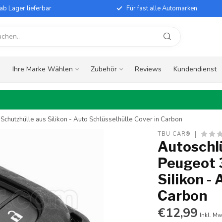
ab Lager lieferbar
Für fast alle Automarken
e
Ihre Marke Wählen
Zubehör
Reviews
Kundendienst
Schutzhülle aus Silikon - Auto Schlüsselhülle Cover in Carbon
TBU CAR®
Autoschlü
Peugeot 3
Silikon -
Carbon
€12,99
Inkl. Mw