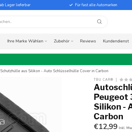
ab Lager lieferbar
Für fast alle Automarken
e
Ihre Marke Wählen
Zubehör
Reviews
Kundendienst
Schutzhülle aus Silikon - Auto Schlüsselhülle Cover in Carbon
TBU CAR®
Autoschlü
Peugeot 3
Silikon -
Carbon
€12,99
Inkl. Mw