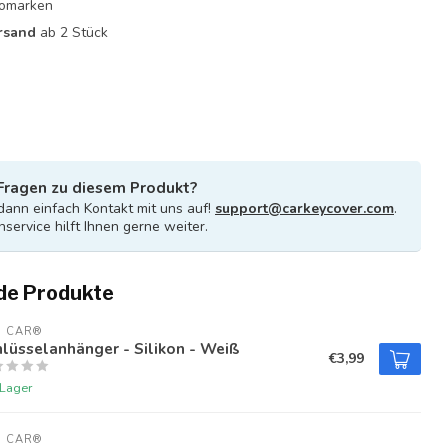
utomarken
rsand
ab 2 Stück
Fragen zu diesem Produkt?
ann einfach Kontakt mit uns auf!
support@carkeycover.com
.
service hilft Ihnen gerne weiter.
de Produkte
U CAR®
lüsselanhänger - Silikon - Weiß
€3,99
 Lager
U CAR®