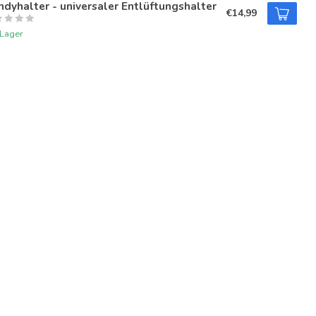
dyhalter - universaler Entlüftungshalter
€14,99
 Lager