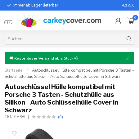
Immer ab Lager lieferbar
Für fast
4.3
/5.0
0
MENU
🚚
Kostenloser Versand
ab 2 Stück 💨
Startseite
/
Autoschlüssel Hülle kompatibel mit Porsche 3 Tasten -
Schutzhülle aus Silikon - Auto Schlüsselhülle Cover in Schwarz
Autoschlüssel Hülle kompatibel mit
Porsche 3 Tasten - Schutzhülle aus
Silikon - Auto Schlüsselhülle Cover in
Schwarz
(0)
TBU CAR®