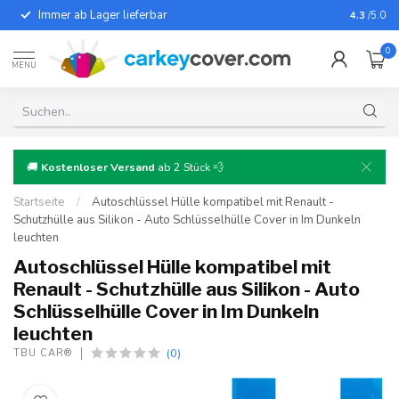
Immer ab Lager lieferbar
Für fast
4.3
/5.0
0
MENU
🚚
Kostenloser Versand
ab 2 Stück 💨
Startseite
/
Autoschlüssel Hülle kompatibel mit Renault -
Schutzhülle aus Silikon - Auto Schlüsselhülle Cover in Im Dunkeln
leuchten
Autoschlüssel Hülle kompatibel mit
Renault - Schutzhülle aus Silikon - Auto
Schlüsselhülle Cover in Im Dunkeln
leuchten
(0)
TBU CAR®