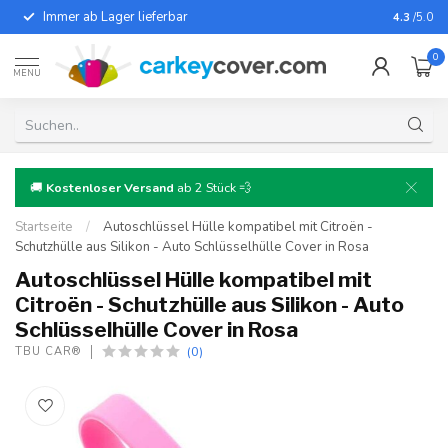
Immer ab Lager lieferbar
Für fast
4.3
/5.0
0
MENU
🚚
Kostenloser Versand
ab 2 Stück 💨
Startseite
/
Autoschlüssel Hülle kompatibel mit Citroën -
Schutzhülle aus Silikon - Auto Schlüsselhülle Cover in Rosa
Autoschlüssel Hülle kompatibel mit
Citroën - Schutzhülle aus Silikon - Auto
Schlüsselhülle Cover in Rosa
(0)
TBU CAR®