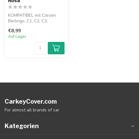
Rosa
KOMPATIBEL mit Citroën
Berlingo, C1, C2, C3,
Picasso, C4, Aircross,
€8,99
Cactus, Pica...
Auf Lager
CarkeyCover.com
For almost all brands of car
Kategorien