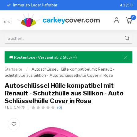
Immer ab Lager lieferbar
Für fast
4.3
/5.0
0
MENU
🚚
Kostenloser Versand
ab 2 Stück 💨
Startseite
/
Autoschlüssel Hülle kompatibel mit Renault -
Schutzhülle aus Silikon - Auto Schlüsselhülle Cover in Rosa
Autoschlüssel Hülle kompatibel mit
Renault - Schutzhülle aus Silikon - Auto
Schlüsselhülle Cover in Rosa
(0)
TBU CAR®