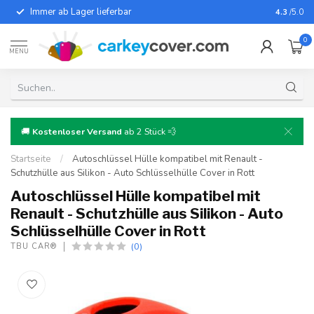
Immer ab Lager lieferbar
Für fast
4.3
/5.0
0
MENU
🚚
Kostenloser Versand
ab 2 Stück 💨
Startseite
/
Autoschlüssel Hülle kompatibel mit Renault -
Schutzhülle aus Silikon - Auto Schlüsselhülle Cover in Rott
Autoschlüssel Hülle kompatibel mit
Renault - Schutzhülle aus Silikon - Auto
Schlüsselhülle Cover in Rott
(0)
TBU CAR®