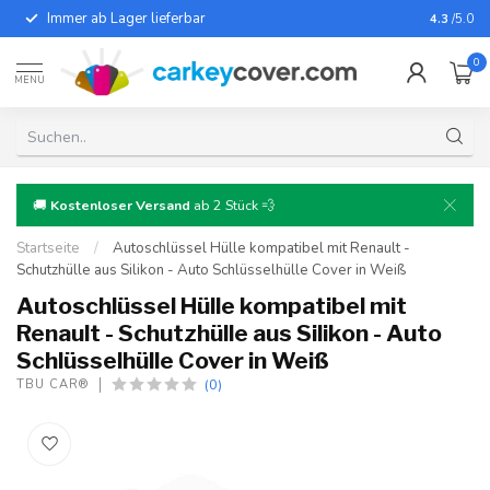
Immer ab Lager lieferbar
Für fast
4.3
/5.0
0
MENU
🚚
Kostenloser Versand
ab 2 Stück 💨
Startseite
/
Autoschlüssel Hülle kompatibel mit Renault -
Schutzhülle aus Silikon - Auto Schlüsselhülle Cover in Weiß
Autoschlüssel Hülle kompatibel mit
Renault - Schutzhülle aus Silikon - Auto
Schlüsselhülle Cover in Weiß
(0)
TBU CAR®