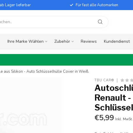
ab Lager lieferbar
Für fast alle Automarken
e
Ihre Marke Wählen
Zubehör
Reviews
Kundendienst
le aus Silikon - Auto Schlüsselhülle Cover in Weiß
TBU CAR®
Autoschlü
Renault -
Schlüssel
€5,99
Inkl. MwSt.