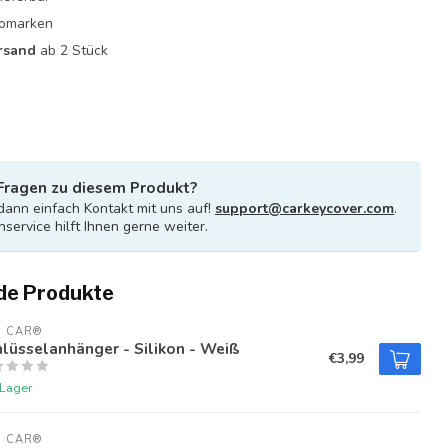
utomarken
rsand
ab 2 Stück
Fragen zu diesem Produkt?
ann einfach Kontakt mit uns auf!
support@carkeycover.com
.
service hilft Ihnen gerne weiter.
de Produkte
U CAR®
lüsselanhänger - Silikon - Weiß
€3,99
 Lager
U CAR®