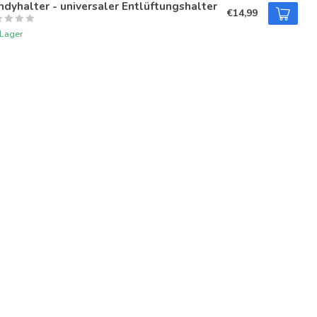
dyhalter - universaler Entlüftungshalter
€14,99
 Lager