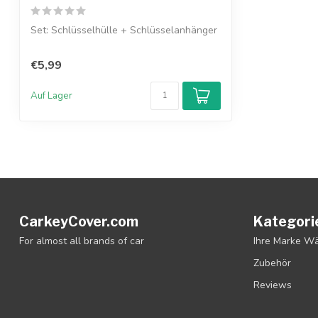
Set: Schlüsselhülle + Schlüsselanhänger
€5,99
Auf Lager
CarkeyCover.com
Kategori
For almost all brands of car
Ihre Marke W
Zubehör
Reviews