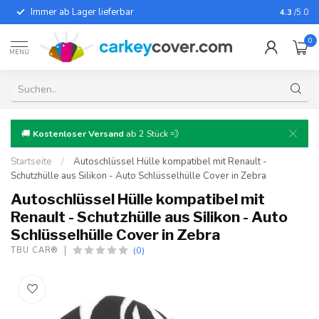
Immer ab Lager lieferbar
Für fast
4.3
/5.0
0
MENU
🚚
Kostenloser Versand
ab 2 Stück 💨
Startseite
/
Autoschlüssel Hülle kompatibel mit Renault -
Schutzhülle aus Silikon - Auto Schlüsselhülle Cover in Zebra
Autoschlüssel Hülle kompatibel mit
Renault - Schutzhülle aus Silikon - Auto
Schlüsselhülle Cover in Zebra
(0)
TBU CAR®