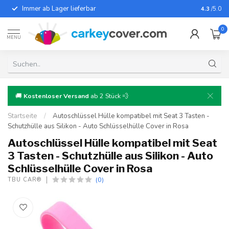
Immer ab Lager lieferbar
Für fast
4.3
/5.0
0
MENU
🚚
Kostenloser Versand
ab 2 Stück 💨
Startseite
/
Autoschlüssel Hülle kompatibel mit Seat 3 Tasten -
Schutzhülle aus Silikon - Auto Schlüsselhülle Cover in Rosa
Autoschlüssel Hülle kompatibel mit Seat
3 Tasten - Schutzhülle aus Silikon - Auto
Schlüsselhülle Cover in Rosa
(0)
TBU CAR®