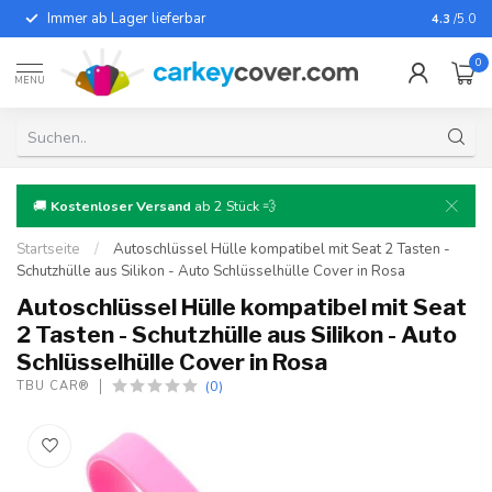
Immer ab Lager lieferbar
Für fast
4.3
/5.0
0
MENU
🚚
Kostenloser Versand
ab 2 Stück 💨
Startseite
/
Autoschlüssel Hülle kompatibel mit Seat 2 Tasten -
Schutzhülle aus Silikon - Auto Schlüsselhülle Cover in Rosa
Autoschlüssel Hülle kompatibel mit Seat
2 Tasten - Schutzhülle aus Silikon - Auto
Schlüsselhülle Cover in Rosa
(0)
TBU CAR®