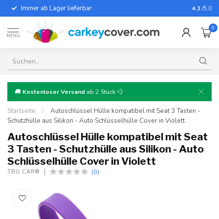
Immer ab Lager lieferbar
Für fast
4.3
/5.0
0
MENU
🚚
Kostenloser Versand
ab 2 Stück 💨
Startseite
/
Autoschlüssel Hülle kompatibel mit Seat 3 Tasten -
Schutzhülle aus Silikon - Auto Schlüsselhülle Cover in Violett
Autoschlüssel Hülle kompatibel mit Seat
3 Tasten - Schutzhülle aus Silikon - Auto
Schlüsselhülle Cover in Violett
(0)
TBU CAR®