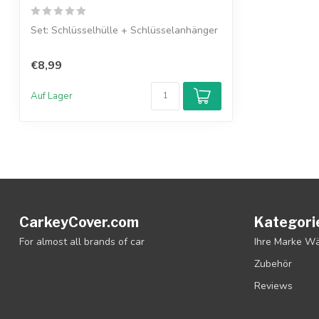
Set: Schlüsselhülle + Schlüsselanhänger
€8,99
Auf Lager
CarkeyCover.com
Kategori
For almost all brands of car
Ihre Marke W
Zubehör
Reviews