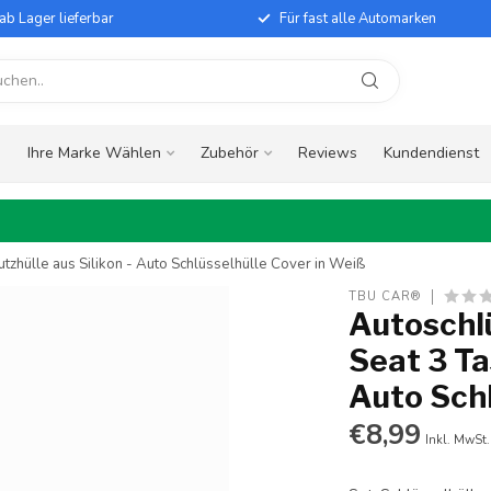
ab Lager lieferbar
Für fast alle Automarken
e
Ihre Marke Wählen
Zubehör
Reviews
Kundendienst
tzhülle aus Silikon - Auto Schlüsselhülle Cover in Weiß
TBU CAR®
Autoschlü
Seat 3 Ta
Auto Schl
€8,99
Inkl. MwSt.