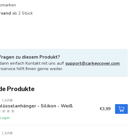
utomarken
rsand
ab 2 Stück
Fragen zu diesem Produkt?
ann einfach Kontakt mit uns auf!
support@carkeycover.com
.
service hilft Ihnen gerne weiter.
de Produkte
U CAR®
lüsselanhänger - Silikon - Weiß
€3,99
 Lager
U CAR®