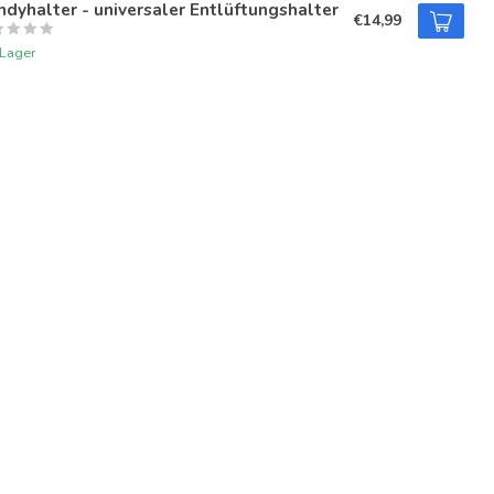
dyhalter - universaler Entlüftungshalter
€14,99
 Lager