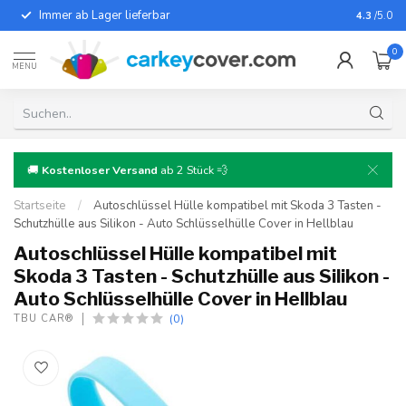
Immer ab Lager lieferbar
Für fast
4.3
/5.0
0
MENU
🚚
Kostenloser Versand
ab 2 Stück 💨
Startseite
/
Autoschlüssel Hülle kompatibel mit Skoda 3 Tasten -
Schutzhülle aus Silikon - Auto Schlüsselhülle Cover in Hellblau
Autoschlüssel Hülle kompatibel mit
Skoda 3 Tasten - Schutzhülle aus Silikon -
Auto Schlüsselhülle Cover in Hellblau
(0)
TBU CAR®