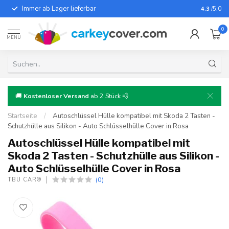
Immer ab Lager lieferbar
Für fast
4.3
/5.0
0
MENU
🚚
Kostenloser Versand
ab 2 Stück 💨
Startseite
/
Autoschlüssel Hülle kompatibel mit Skoda 2 Tasten -
Schutzhülle aus Silikon - Auto Schlüsselhülle Cover in Rosa
Autoschlüssel Hülle kompatibel mit
Skoda 2 Tasten - Schutzhülle aus Silikon -
Auto Schlüsselhülle Cover in Rosa
(0)
TBU CAR®