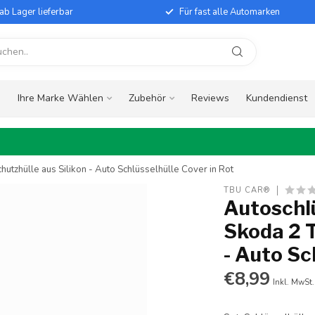
ab Lager lieferbar
Für fast alle Automarken
e
Ihre Marke Wählen
Zubehör
Reviews
Kundendienst
utzhülle aus Silikon - Auto Schlüsselhülle Cover in Rot
TBU CAR®
Autoschlü
Skoda 2 T
- Auto Sc
€8,99
Inkl. MwSt.