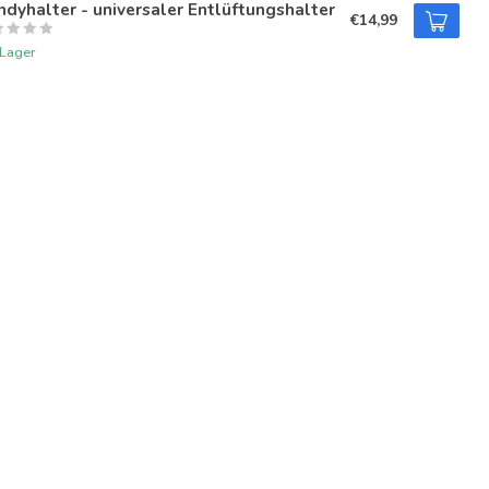
dyhalter - universaler Entlüftungshalter
€14,99
 Lager