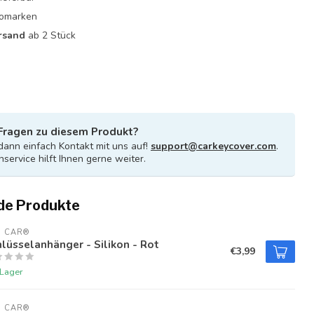
utomarken
rsand
ab 2 Stück
Fragen zu diesem Produkt?
ann einfach Kontakt mit uns auf!
support@carkeycover.com
.
service hilft Ihnen gerne weiter.
de Produkte
U CAR®
lüsselanhänger - Silikon - Rot
€3,99
 Lager
U CAR®