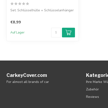
Set: Schlüsselhülle + Schlüsselanhänger
€8,99
Auf Lager
CarkeyCover.com
Kategori
For almost all brands of car
Ihre Marke W
Zubehör
Reviews