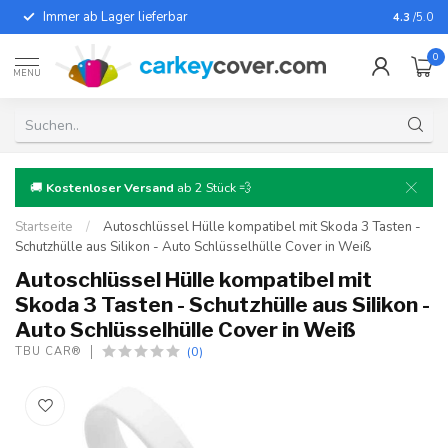
Immer ab Lager lieferbar
Für fast
4.3
/5.0
0
MENU
🚚
Kostenloser Versand
ab 2 Stück 💨
Startseite
/
Autoschlüssel Hülle kompatibel mit Skoda 3 Tasten -
Schutzhülle aus Silikon - Auto Schlüsselhülle Cover in Weiß
Autoschlüssel Hülle kompatibel mit
Skoda 3 Tasten - Schutzhülle aus Silikon -
Auto Schlüsselhülle Cover in Weiß
(0)
TBU CAR®