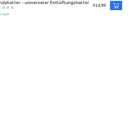
dyhalter - universaler Entlüftungshalter
€14,99
 Lager