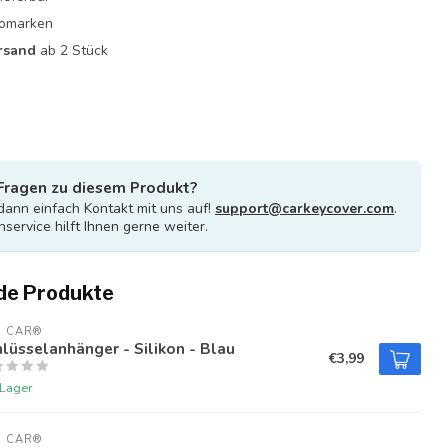
utomarken
rsand
ab 2 Stück
Fragen zu diesem Produkt?
ann einfach Kontakt mit uns auf!
support@carkeycover.com
.
service hilft Ihnen gerne weiter.
de Produkte
U CAR®
lüsselanhänger - Silikon - Blau
€3,99
 Lager
U CAR®