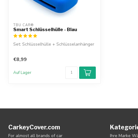
TBU CAR®
Smart Schlüsselhülle - Blau
Set: Schlüsselhülle + Schlüsselanhänger
€8,99
Auf Lager
CarkeyCover.com
Kategori
For almost all brands of car
Ihre Marke W