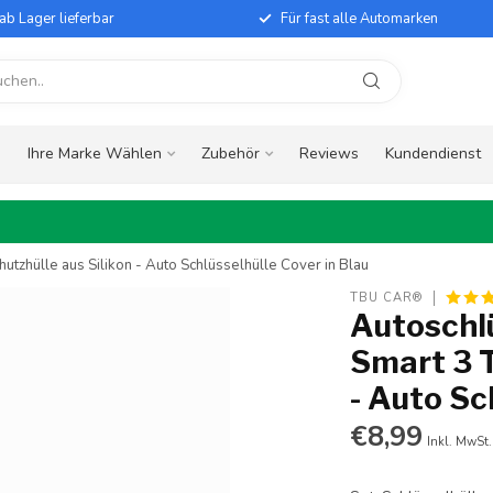
ab Lager lieferbar
Für fast alle Automarken
e
Ihre Marke Wählen
Zubehör
Reviews
Kundendienst
utzhülle aus Silikon - Auto Schlüsselhülle Cover in Blau
TBU CAR®
Autoschlü
Smart 3 T
- Auto Sc
€8,99
Inkl. MwSt.