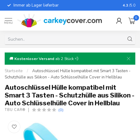
Immer ab Lager lieferbar
Für fast
4.3
/5.0
0
MENU
🚚
Kostenloser Versand
ab 2 Stück 💨
Startseite
/
Autoschlüssel Hülle kompatibel mit Smart 3 Tasten -
Schutzhülle aus Silikon - Auto Schlüsselhülle Cover in Hellblau
Autoschlüssel Hülle kompatibel mit
Smart 3 Tasten - Schutzhülle aus Silikon -
Auto Schlüsselhülle Cover in Hellblau
(0)
TBU CAR®