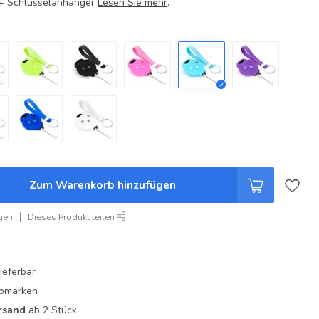
e + Schlüsselanhänger
Lesen Sie mehr
.
Zum Warenkorb hinzufügen
gen
Dieses Produkt teilen
ieferbar
utomarken
rsand
ab 2 Stück