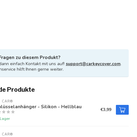
Fragen zu diesem Produkt?
ann einfach Kontakt mit uns auf!
support@carkeycover.com
.
service hilft Ihnen gerne weiter.
de Produkte
U CAR®
lüsselanhänger - Silikon - Hellblau
€3,99
 Lager
U CAR®