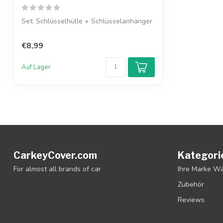
Set: Schlüsselhülle + Schlüsselanhänger
€8,99
Auf Lager
CarkeyCover.com
Kategori
For almost all brands of car
Ihre Marke W
Zubehör
Reviews