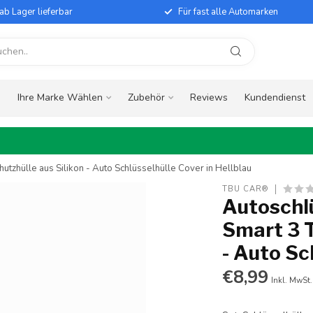
ab Lager lieferbar
Für fast alle Automarken
e
Ihre Marke Wählen
Zubehör
Reviews
Kundendienst
utzhülle aus Silikon - Auto Schlüsselhülle Cover in Hellblau
TBU CAR®
Autoschlü
Smart 3 T
- Auto Sc
€8,99
Inkl. MwSt.