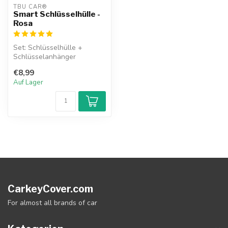
TBU CAR®
Smart Schlüsselhülle -
Rosa
Set: Schlüsselhülle +
Schlüsselanhänger
€8,99
Auf Lager
CarkeyCover.com
For almost all brands of car