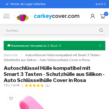
Immer ab Lager lieferbar
Für fast
4.3
/5.0
0
MENU
🚚
Kostenloser Versand
ab 2 Stück 💨
Startseite
/
Autoschlüssel Hülle kompatibel mit Smart 3 Tasten -
Schutzhülle aus Silikon - Auto Schlüsselhülle Cover in Rosa
Autoschlüssel Hülle kompatibel mit
Smart 3 Tasten - Schutzhülle aus Silikon -
Auto Schlüsselhülle Cover in Rosa
(1)
TBU CAR®