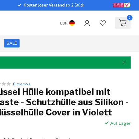
Kostenloser Versand
ab 2 Stück
0
EUR
SALE
0 reviews
ssel Hülle kompatibel mit
aste - Schutzhülle aus Silikon -
üsselhülle Cover in Violett
Auf Lager