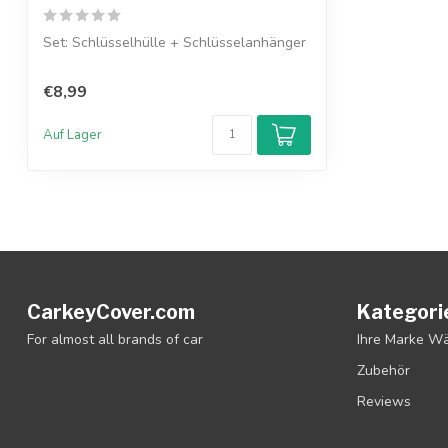
Set: Schlüsselhülle + Schlüsselanhänger
€8,99
Auf Lager
CarkeyCover.com
Kategori
For almost all brands of car
Ihre Marke W
Zubehör
Reviews