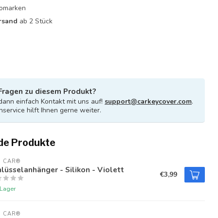
utomarken
rsand
ab 2 Stück
Fragen zu diesem Produkt?
ann einfach Kontakt mit uns auf!
support@carkeycover.com
.
service hilft Ihnen gerne weiter.
de Produkte
U CAR®
lüsselanhänger - Silikon - Violett
€3,99
 Lager
U CAR®