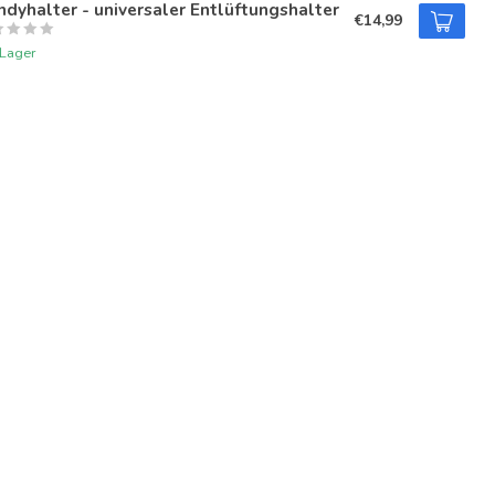
dyhalter - universaler Entlüftungshalter
€14,99
 Lager