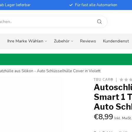
ab Lager lieferbar
Für fast alle Automarken
e
Ihre Marke Wählen
Zubehör
Reviews
Kundendienst
tzhülle aus Silikon - Auto Schlüsselhülle Cover in Violett
TBU CAR®
Autoschlü
Smart 1 T
Auto Schl
€8,99
Inkl. MwSt.