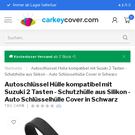
Immer ab Lager lieferbar
Für fast
4.3
/5.0
0
MENU
🚚
Kostenloser Versand
ab 2 Stück 💨
Startseite
/
Autoschlüssel Hülle kompatibel mit Suzuki 2 Tasten -
Schutzhülle aus Silikon - Auto Schlüsselhülle Cover in Schwarz
Autoschlüssel Hülle kompatibel mit
Suzuki 2 Tasten - Schutzhülle aus Silikon -
Auto Schlüsselhülle Cover in Schwarz
(0)
TBU CAR®