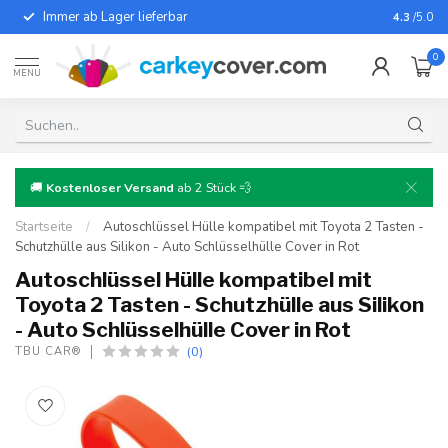
Immer ab Lager lieferbar
Für fast
4.3
/5.0
0
MENU
🚚
Kostenloser Versand
ab 2 Stück 💨
Startseite
/
Autoschlüssel Hülle kompatibel mit Toyota 2 Tasten -
Schutzhülle aus Silikon - Auto Schlüsselhülle Cover in Rot
Autoschlüssel Hülle kompatibel mit
Toyota 2 Tasten - Schutzhülle aus Silikon
- Auto Schlüsselhülle Cover in Rot
(0)
TBU CAR®