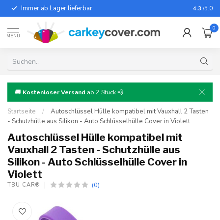
Immer ab Lager lieferbar
Für fast
4.3
/5.0
0
MENU
🚚
Kostenloser Versand
ab 2 Stück 💨
Startseite
/
Autoschlüssel Hülle kompatibel mit Vauxhall 2 Tasten
- Schutzhülle aus Silikon - Auto Schlüsselhülle Cover in Violett
Autoschlüssel Hülle kompatibel mit
Vauxhall 2 Tasten - Schutzhülle aus
Silikon - Auto Schlüsselhülle Cover in
Violett
(0)
TBU CAR®