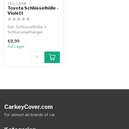
TBU CAR®
Toyota Schlüsselhülle -
Violett
Set: Schlüsselhülle +
Schlüsselanhänger
€8,99
Auf Lager
CarkeyCover.com
For almost all brands of car