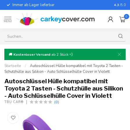
Immer ab Lager lieferbar
Für fast
4.3
/5.0
0
MENU
🚚
Kostenloser Versand
ab 2 Stück 💨
Startseite
/
Autoschlüssel Hülle kompatibel mit Toyota 2 Tasten -
Schutzhülle aus Silikon - Auto Schlüsselhülle Cover in Violett
Autoschlüssel Hülle kompatibel mit
Toyota 2 Tasten - Schutzhülle aus Silikon
- Auto Schlüsselhülle Cover in Violett
(0)
TBU CAR®