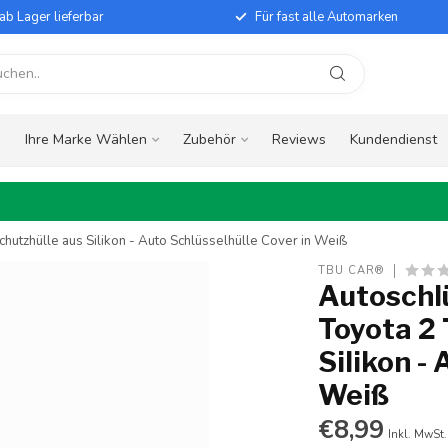
ab Lager lieferbar
Für fast alle Automarken
e
Ihre Marke Wählen
Zubehör
Reviews
Kundendienst
chutzhülle aus Silikon - Auto Schlüsselhülle Cover in Weiß
TBU CAR®
Autoschlü
Toyota 2 
Silikon -
Weiß
€8,99
Inkl. MwSt.