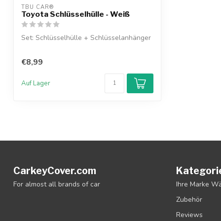
TBU CAR®
Toyota Schlüsselhülle - Weiß
Set: Schlüsselhülle + Schlüsselanhänger
€8,99
Auf Lager
CarkeyCover.com
Kategori
For almost all brands of car
Ihre Marke W
Zubehör
Reviews