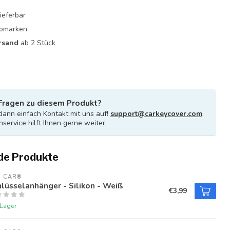
ieferbar
utomarken
rsand
ab 2 Stück
Fragen zu diesem Produkt?
ann einfach Kontakt mit uns auf!
support@carkeycover.com
.
service hilft Ihnen gerne weiter.
de Produkte
U CAR®
lüsselanhänger - Silikon - Weiß
€3,99
 Lager