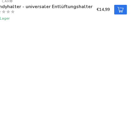
U CAR®
dyhalter - universaler Entlüftungshalter
€14,99
 Lager