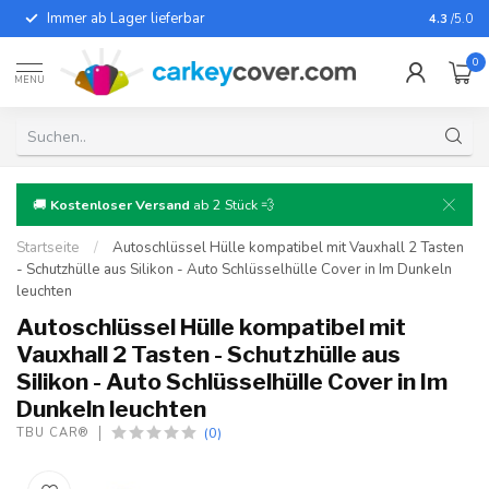
Immer ab Lager lieferbar
Für fast
4.3
/5.0
0
MENU
🚚
Kostenloser Versand
ab 2 Stück 💨
Startseite
/
Autoschlüssel Hülle kompatibel mit Vauxhall 2 Tasten
- Schutzhülle aus Silikon - Auto Schlüsselhülle Cover in Im Dunkeln
leuchten
Autoschlüssel Hülle kompatibel mit
Vauxhall 2 Tasten - Schutzhülle aus
Silikon - Auto Schlüsselhülle Cover in Im
Dunkeln leuchten
(0)
TBU CAR®