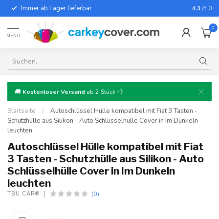
Immer ab Lager lieferbar
Für fast
4.3
/5.0
0
MENU
🚚
Kostenloser Versand
ab 2 Stück 💨
Startseite
/
Autoschlüssel Hülle kompatibel mit Fiat 3 Tasten -
Schutzhülle aus Silikon - Auto Schlüsselhülle Cover in Im Dunkeln
leuchten
Autoschlüssel Hülle kompatibel mit Fiat
3 Tasten - Schutzhülle aus Silikon - Auto
Schlüsselhülle Cover in Im Dunkeln
leuchten
(0)
TBU CAR®