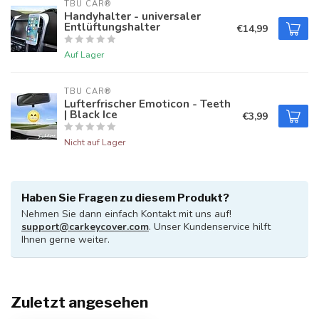
TBU CAR®
Handyhalter - universaler
Entlüftungshalter
€14,99
Auf Lager
TBU CAR®
Lufterfrischer Emoticon - Teeth
| Black Ice
€3,99
Nicht auf Lager
Haben Sie Fragen zu diesem Produkt?
Nehmen Sie dann einfach Kontakt mit uns auf!
support@carkeycover.com
. Unser Kundenservice hilft
Ihnen gerne weiter.
Zuletzt angesehen