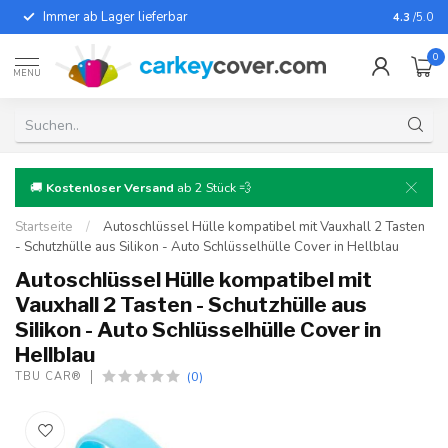
Immer ab Lager lieferbar
Für fast
4.3
/5.0
0
MENU
🚚
Kostenloser Versand
ab 2 Stück 💨
Startseite
/
Autoschlüssel Hülle kompatibel mit Vauxhall 2 Tasten
- Schutzhülle aus Silikon - Auto Schlüsselhülle Cover in Hellblau
Autoschlüssel Hülle kompatibel mit
Vauxhall 2 Tasten - Schutzhülle aus
Silikon - Auto Schlüsselhülle Cover in
Hellblau
(0)
TBU CAR®