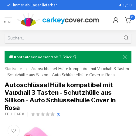
Immer ab Lager lieferbar
Für fast
4.3
/5.0
0
MENU
🚚
Kostenloser Versand
ab 2 Stück 💨
Startseite
/
Autoschlüssel Hülle kompatibel mit Vauxhall 3 Tasten
- Schutzhülle aus Silikon - Auto Schlüsselhülle Cover in Rosa
Autoschlüssel Hülle kompatibel mit
Vauxhall 3 Tasten - Schutzhülle aus
Silikon - Auto Schlüsselhülle Cover in
Rosa
(0)
TBU CAR®