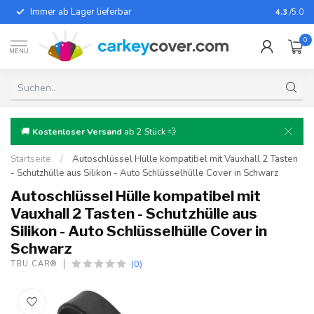
Immer ab Lager lieferbar
Für fast
4.3
/5.0
0
MENU
🚚
Kostenloser Versand
ab 2 Stück 💨
Startseite
/
Autoschlüssel Hülle kompatibel mit Vauxhall 2 Tasten
- Schutzhülle aus Silikon - Auto Schlüsselhülle Cover in Schwarz
Autoschlüssel Hülle kompatibel mit
Vauxhall 2 Tasten - Schutzhülle aus
Silikon - Auto Schlüsselhülle Cover in
Schwarz
(0)
TBU CAR®