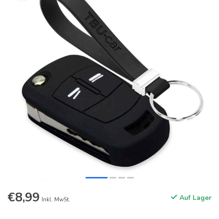
€8,99
Auf Lager
Inkl. MwSt.