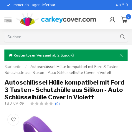
Immer ab Lager lieferbar
Für fast
4.3
/5.0
0
MENU
🚚
Kostenloser Versand
ab 2 Stück 💨
Startseite
/
Autoschlüssel Hülle kompatibel mit Ford 3 Tasten -
Schutzhülle aus Silikon - Auto Schlüsselhülle Cover in Violett
Autoschlüssel Hülle kompatibel mit Ford
3 Tasten - Schutzhülle aus Silikon - Auto
Schlüsselhülle Cover in Violett
(0)
TBU CAR®