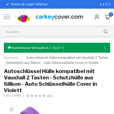
Immer ab Lager lieferbar
Für fast
4.3
/5.0
0
MENU
🚚
Kostenloser Versand
ab 2 Stück 💨
Startseite
/
Autoschlüssel Hülle kompatibel mit Vauxhall 2 Tasten
- Schutzhülle aus Silikon - Auto Schlüsselhülle Cover in Violett
Autoschlüssel Hülle kompatibel mit
Vauxhall 2 Tasten - Schutzhülle aus
Silikon - Auto Schlüsselhülle Cover in
Violett
(0)
TBU CAR®