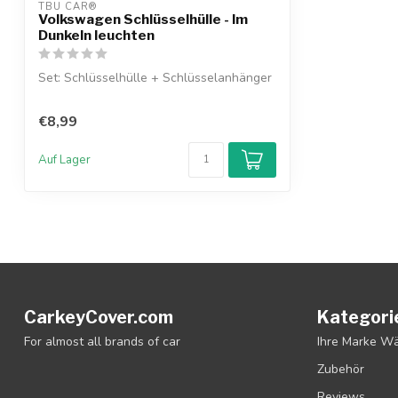
TBU CAR®
Volkswagen Schlüsselhülle - Im
Dunkeln leuchten
Set: Schlüsselhülle + Schlüsselanhänger
€8,99
Auf Lager
CarkeyCover.com
Kategori
For almost all brands of car
Ihre Marke W
Zubehör
Reviews