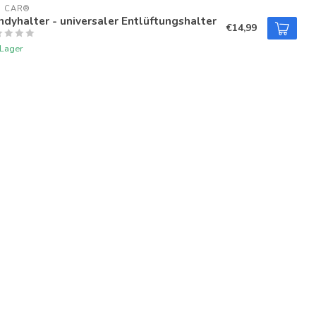
U CAR®
dyhalter - universaler Entlüftungshalter
€14,99
 Lager