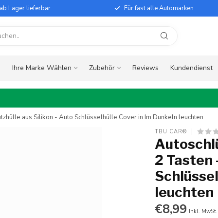
ab Lager lieferbar
Für fast alle Automarken
e
Ihre Marke Wählen
Zubehör
Reviews
Kundendienst
zhülle aus Silikon - Auto Schlüsselhülle Cover in Im Dunkeln leuchten
TBU CAR®
Autoschl
2 Tasten 
Schlüssel
leuchten
€8,99
Inkl. MwSt.