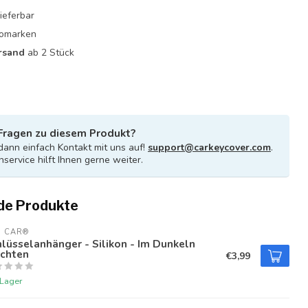
ieferbar
utomarken
rsand
ab 2 Stück
Fragen zu diesem Produkt?
ann einfach Kontakt mit uns auf!
support@carkeycover.com
.
service hilft Ihnen gerne weiter.
de Produkte
U CAR®
lüsselanhänger - Silikon - Im Dunkeln
uchten
€3,99
 Lager