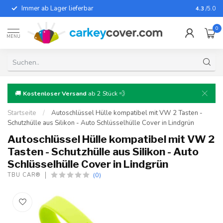
Immer ab Lager lieferbar
Für fast
4.3
/5.0
0
MENU
🚚
Kostenloser Versand
ab 2 Stück 💨
Startseite
/
Autoschlüssel Hülle kompatibel mit VW 2 Tasten -
Schutzhülle aus Silikon - Auto Schlüsselhülle Cover in Lindgrün
Autoschlüssel Hülle kompatibel mit VW 2
Tasten - Schutzhülle aus Silikon - Auto
Schlüsselhülle Cover in Lindgrün
(0)
TBU CAR®