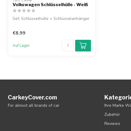
TBU CAR®
Volkswagen Schlüsselhülle - Weiß
Set: Schlüsselhülle + Schlüsselanhänger
€8,99
Auf Lager
CarkeyCover.com
Kategori
For almost all brands of car
Ihre Marke W
Zubehör
Reviews