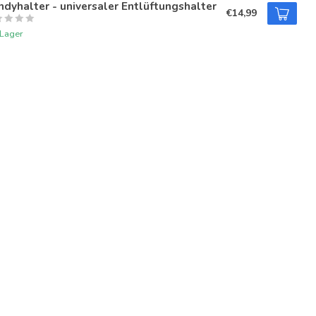
dyhalter - universaler Entlüftungshalter
€14,99
 Lager