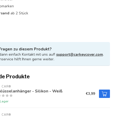
utomarken
rsand
ab 2 Stück
Fragen zu diesem Produkt?
ann einfach Kontakt mit uns auf!
support@carkeycover.com
.
service hilft Ihnen gerne weiter.
de Produkte
U CAR®
lüsselanhänger - Silikon - Weiß
€3,99
 Lager
U CAR®