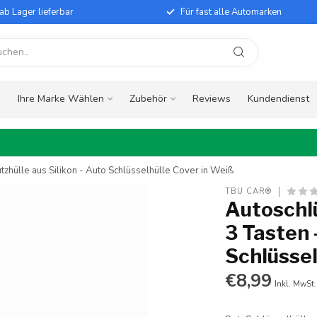
ab Lager lieferbar
Für fast alle Automarken
e
Ihre Marke Wählen
Zubehör
Reviews
Kundendienst
zhülle aus Silikon - Auto Schlüsselhülle Cover in Weiß
TBU CAR®
Autoschl
3 Tasten 
Schlüssel
€8,99
Inkl. MwSt.