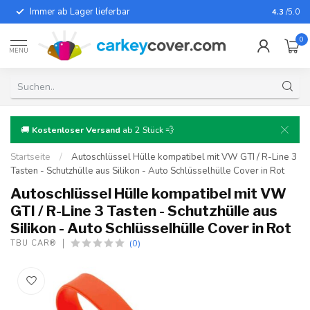
Immer ab Lager lieferbar
Für fast
4.3
/5.0
0
MENU
🚚
Kostenloser Versand
ab 2 Stück 💨
Startseite
/
Autoschlüssel Hülle kompatibel mit VW GTI / R-Line 3
Tasten - Schutzhülle aus Silikon - Auto Schlüsselhülle Cover in Rot
Autoschlüssel Hülle kompatibel mit VW
GTI / R-Line 3 Tasten - Schutzhülle aus
Silikon - Auto Schlüsselhülle Cover in Rot
(0)
TBU CAR®