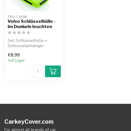
TBU CAR®
Volvo Schlüsselhülle -
Im Dunkeln leuchten
Set: Schlüsselhülle +
Schlüsselanhänger
€8,99
Auf Lager
CarkeyCover.com
For almost all brands of car