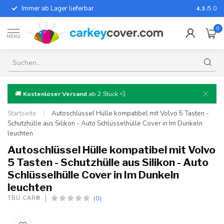
Immer ab Lager lieferbar
Für fast
4.3
/5.0
0
MENU
🚚
Kostenloser Versand
ab 2 Stück 💨
Startseite
/
Autoschlüssel Hülle kompatibel mit Volvo 5 Tasten -
Schutzhülle aus Silikon - Auto Schlüsselhülle Cover in Im Dunkeln
leuchten
Autoschlüssel Hülle kompatibel mit Volvo
5 Tasten - Schutzhülle aus Silikon - Auto
Schlüsselhülle Cover in Im Dunkeln
leuchten
(0)
TBU CAR®