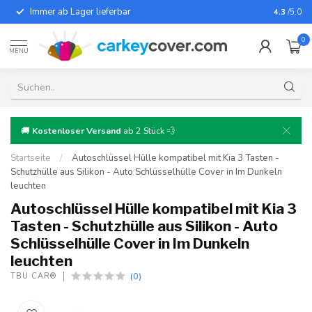
Immer ab Lager lieferbar
Für fast
4.3
/5.0
0
MENU
🚚
Kostenloser Versand
ab 2 Stück 💨
Startseite
/
Autoschlüssel Hülle kompatibel mit Kia 3 Tasten -
Schutzhülle aus Silikon - Auto Schlüsselhülle Cover in Im Dunkeln
leuchten
Autoschlüssel Hülle kompatibel mit Kia 3
Tasten - Schutzhülle aus Silikon - Auto
Schlüsselhülle Cover in Im Dunkeln
leuchten
(0)
TBU CAR®