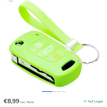
€8,99
Auf Lager
Inkl. MwSt.