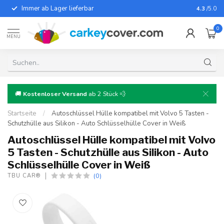
Immer ab Lager lieferbar
Für fast
4.3
/5.0
0
MENU
🚚
Kostenloser Versand
ab 2 Stück 💨
Startseite
/
Autoschlüssel Hülle kompatibel mit Volvo 5 Tasten -
Schutzhülle aus Silikon - Auto Schlüsselhülle Cover in Weiß
Autoschlüssel Hülle kompatibel mit Volvo
5 Tasten - Schutzhülle aus Silikon - Auto
Schlüsselhülle Cover in Weiß
(0)
TBU CAR®