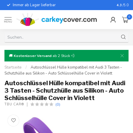
Immer ab Lager lieferbar
Für fast
4.3
/5.0
0
MENU
🚚
Kostenloser Versand
ab 2 Stück 💨
Startseite
/
Autoschlüssel Hülle kompatibel mit Audi 3 Tasten -
Schutzhülle aus Silikon - Auto Schlüsselhülle Cover in Violett
Autoschlüssel Hülle kompatibel mit Audi
3 Tasten - Schutzhülle aus Silikon - Auto
Schlüsselhülle Cover in Violett
(0)
TBU CAR®