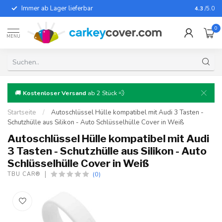
Immer ab Lager lieferbar
Für fast
4.3
/5.0
0
MENU
🚚
Kostenloser Versand
ab 2 Stück 💨
Startseite
/
Autoschlüssel Hülle kompatibel mit Audi 3 Tasten -
Schutzhülle aus Silikon - Auto Schlüsselhülle Cover in Weiß
Autoschlüssel Hülle kompatibel mit Audi
3 Tasten - Schutzhülle aus Silikon - Auto
Schlüsselhülle Cover in Weiß
(0)
TBU CAR®