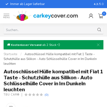
Immer ab Lager lieferbar
Für fast
4.3
/5.0
0
MENU
🚚
Kostenloser Versand
ab 2 Stück 💨
Startseite
/
Autoschlüssel Hülle kompatibel mit Fiat 1 Taste -
Schutzhülle aus Silikon - Auto Schlüsselhülle Cover in Im Dunkeln
leuchten
Autoschlüssel Hülle kompatibel mit Fiat 1
Taste - Schutzhülle aus Silikon - Auto
Schlüsselhülle Cover in Im Dunkeln
leuchten
(0)
TBU CAR®