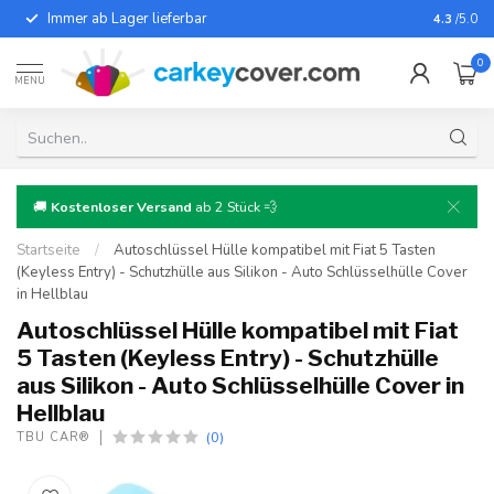
Immer ab Lager lieferbar
Für fast
4.3
/5.0
0
MENU
🚚
Kostenloser Versand
ab 2 Stück 💨
Startseite
/
Autoschlüssel Hülle kompatibel mit Fiat 5 Tasten
(Keyless Entry) - Schutzhülle aus Silikon - Auto Schlüsselhülle Cover
in Hellblau
Autoschlüssel Hülle kompatibel mit Fiat
5 Tasten (Keyless Entry) - Schutzhülle
aus Silikon - Auto Schlüsselhülle Cover in
Hellblau
(0)
TBU CAR®